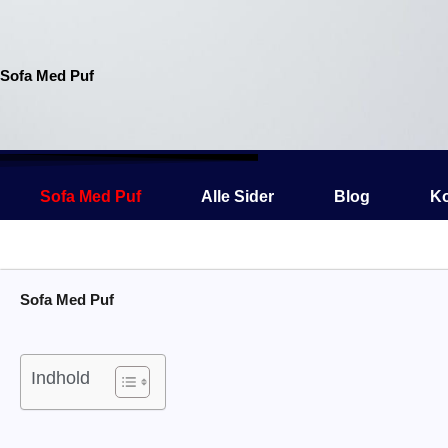
Gå
til
indholdet
Sofa Med Puf
Sofa Med Puf
Alle Sider
Blog
Ko
Sofa Med Puf
Indhold