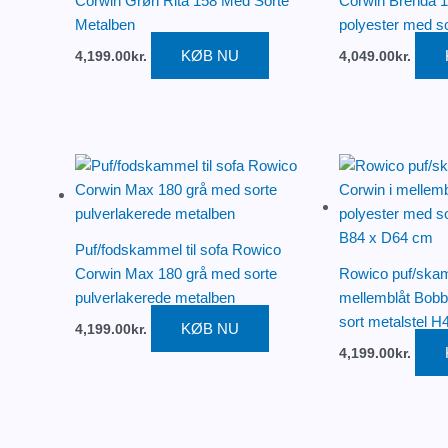
Corwin Grøn Rita 158 Med Sorte
Corwin Brenda 
Metalben
polyester med s
KØB NU
4,199.00
kr.
4,049.00
kr.
Puf/fodskammel til sofa Rowico
Corwin Max 180 grå med sorte
Rowico puf/skamm
pulverlakerede metalben
mellemblåt Bobb
sort metalstel 
KØB NU
4,199.00
kr.
4,199.00
kr.