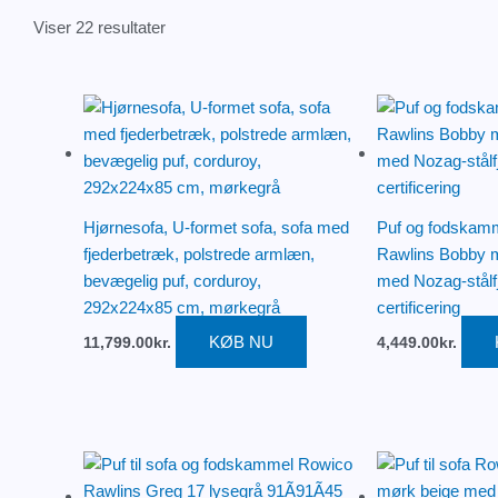
Viser 22 resultater
Hjørnesofa, U-formet sofa, sofa med
Puf og fodskamm
fjederbetræk, polstrede armlæn,
Rawlins Bobby m
bevægelig puf, corduroy,
med Nozag-stålf
292x224x85 cm, mørkegrå
certificering
KØB NU
11,799.00
kr.
4,449.00
kr.