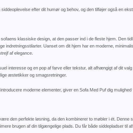
 siddeoplevelse efter dit humør og behov, og den tilføjer også en eks
r sofaens klassiske design, at den passer ind i de fleste hjem. Den tidl
e indretningsstilarter. Uanset om dit hjem har en moderne, minimalistis
trejf af elegance.
l interesse og en pop af farve eller tekstur, alt afhængigt af dit val
llige æstetikker og smagsretninger.
introducere moderne elementer, giver en Sofa Med Puf dig mulighed for
re den perfekte løsning, da den kombinerer to møbler i ét. Denne s
mere brugen af din tilgængelige plads. Du får både siddepladser til afs