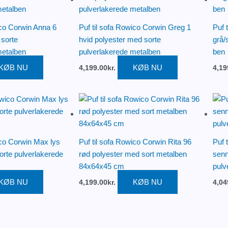
ico Corwin Anna 6
Puf til sofa Rowico Corwin Greg 1
Puf 
sorte
hvid polyester med sorte
grå/
metalben
pulverlakerede metalben
ben
KØB NU
KØB NU
4,199.00
kr.
4,19
ico Corwin Max lys
Puf til sofa Rowico Corwin Rita 96
Puf 
orte pulverlakerede
rød polyester med sort metalben
senn
84x64x45 cm
pulv
KØB NU
KØB NU
4,199.00
kr.
4,04