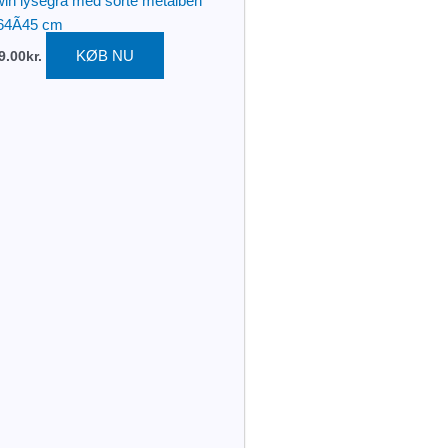
in lysegrå med sorte metalben
64Ã45 cm
KØB NU
9.00
kr.