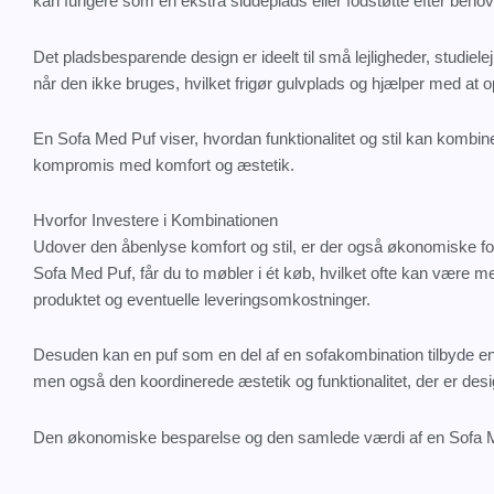
kan fungere som en ekstra siddeplads eller fodstøtte efter behov
Det pladsbesparende design er ideelt til små lejligheder, studiel
når den ikke bruges, hvilket frigør gulvplads og hjælper med at
En Sofa Med Puf viser, hvordan funktionalitet og stil kan kom
kompromis med komfort og æstetik.
Hvorfor Investere i Kombinationen
Udover den åbenlyse komfort og stil, er der også økonomiske f
Sofa Med Puf, får du to møbler i ét køb, hvilket ofte kan være 
produktet og eventuelle leveringsomkostninger.
Desuden kan en puf som en del af en sofakombination tilbyde en
men også den koordinerede æstetik og funktionalitet, der er desi
Den økonomiske besparelse og den samlede værdi af en Sofa Med 