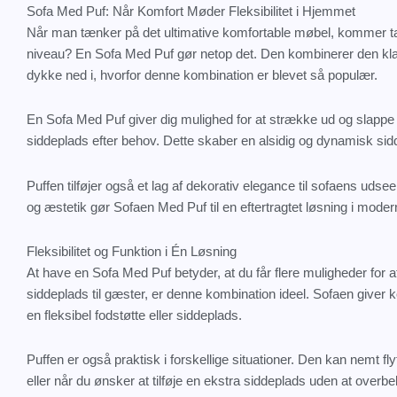
Sofa Med Puf: Når Komfort Møder Fleksibilitet i Hjemmet
Når man tænker på det ultimative komfortable møbel, kommer tan
niveau? En Sofa Med Puf gør netop det. Den kombinerer den klass
dykke ned i, hvorfor denne kombination er blevet så populær.
En Sofa Med Puf giver dig mulighed for at strække ud og slappe af
siddeplads efter behov. Dette skaber en alsidig og dynamisk sidde
Puffen tilføjer også et lag af dekorativ elegance til sofaens uds
og æstetik gør Sofaen Med Puf til en eftertragtet løsning i mode
Fleksibilitet og Funktion i Én Løsning
At have en Sofa Med Puf betyder, at du får flere muligheder for 
siddeplads til gæster, er denne kombination ideel. Sofaen giver k
en fleksibel fodstøtte eller siddeplads.
Puffen er også praktisk i forskellige situationer. Den kan nemt 
eller når du ønsker at tilføje en ekstra siddeplads uden at over