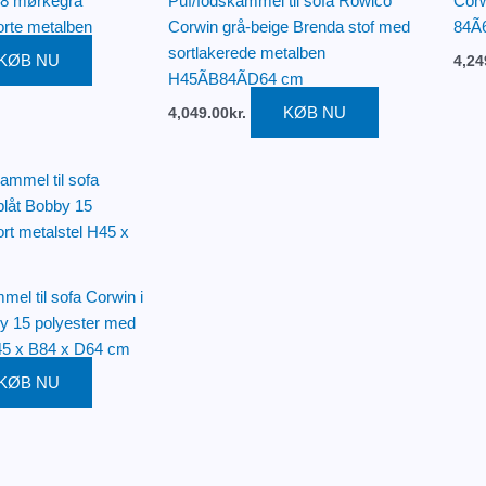
18 mørkegrå
Puf/fodskammel til sofa Rowico
Corw
orte metalben
Corwin grå-beige Brenda stof med
84Ã
sortlakerede metalben
KØB NU
4,24
H45ÃB84ÃD64 cm
KØB NU
4,049.00
kr.
el til sofa Corwin i
y 15 polyester med
H45 x B84 x D64 cm
KØB NU