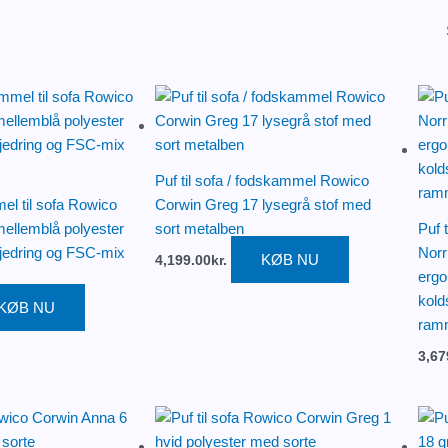
Puf til sofa / fodskammel Rowico
el til sofa Rowico
Corwin Greg 17 lysegrå stof med
ellemblå polyester
sort metalben
Puf 
jedring og FSC-mix
Norr
KØB NU
4,199.00
kr.
ergo
kold
KØB NU
ram
3,67