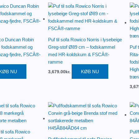
ico Duncan Robin
Puf til sofa Rowico Norris i lysebeige
– fodskammel og
Greg-stof Ø89 cm – fodskammel
Puf 
zag-fjedre, FSCÂ®-
med HR-koldskum & FSCÂ®-
Rita
ramme
fods
Hig
KØB NU
KØB NU
3,679.00
kr.
træ
3,67
til sofa Rowico
Puf/