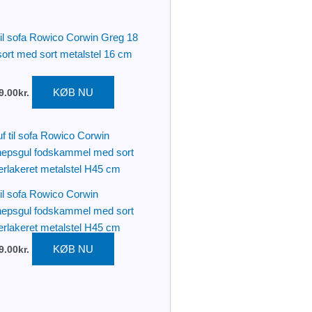
til sofa Rowico Corwin Greg 18
sort med sort metalstel 16 cm
KØB NU
9.00
kr.
til sofa Rowico Corwin
epsgul fodskammel med sort
erlakeret metalstel H45 cm
KØB NU
9.00
kr.