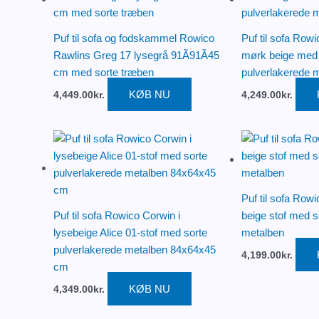
Puf til sofa og fodskammel Rowico
Puf til sofa Row
Rawlins Greg 17 lysegrå 91Ã91Ã45
mørk beige med 
cm med sorte træben
pulverlakerede 
KØB NU
4,449.00
kr.
4,249.00
kr.
Puf til sofa Row
Puf til sofa Rowico Corwin i
beige stof med s
lysebeige Alice 01-stof med sorte
metalben
pulverlakerede metalben 84x64x45
4,199.00
kr.
cm
KØB NU
4,349.00
kr.