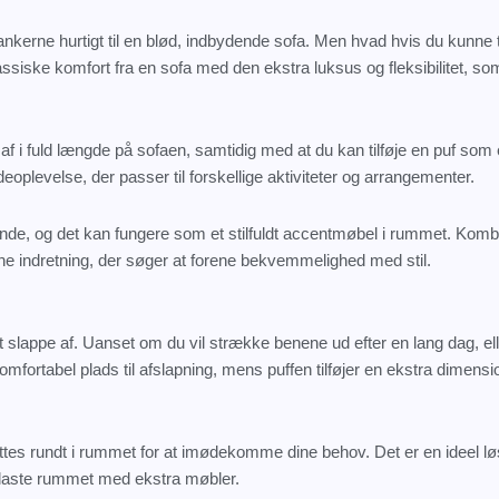
kerne hurtigt til en blød, indbydende sofa. Men hvad hvis du kunne 
iske komfort fra en sofa med den ekstra luksus og fleksibilitet, som
 i fuld længde på sofaen, samtidig med at du kan tilføje en puf som e
oplevelse, der passer til forskellige aktiviteter og arrangementer.
eende, og det kan fungere som et stilfuldt accentmøbel i rummet. Komb
rne indretning, der søger at forene bekvemmelighed med stil.
at slappe af. Uanset om du vil strække benene ud efter en lang dag, el
omfortabel plads til afslapning, mens puffen tilføjer en ekstra dimens
flyttes rundt i rummet for at imødekomme dine behov. Det er en ideel l
belaste rummet med ekstra møbler.