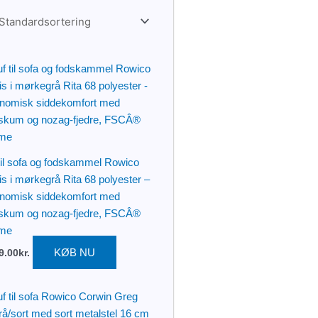
til sofa og fodskammel Rowico
is i mørkegrå Rita 68 polyester –
nomisk siddekomfort med
skum og nozag-fjedre, FSCÂ®
me
KØB NU
9.00
kr.