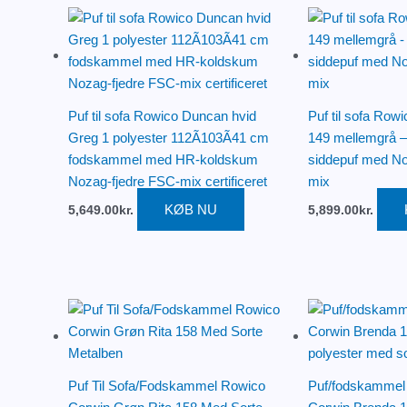
Puf til sofa Rowico Duncan hvid
Puf til sofa Row
Greg 1 polyester 112Ã103Ã41 cm
149 mellemgrå 
fodskammel med HR-koldskum
siddepuf med No
Nozag-fjedre FSC-mix certificeret
mix
KØB NU
5,649.00
kr.
5,899.00
kr.
Puf Til Sofa/Fodskammel Rowico
Puf/fodskammel 