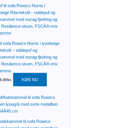
til sofa Rowico Norris i lysebeige
-tekstil – siddepuf og
kammel med nozag-fjedring og
h Resilience-skum, FSCÂ®-mix
ramme
KØB NU
9.00
kr.
fodskammel til sofa Rowico